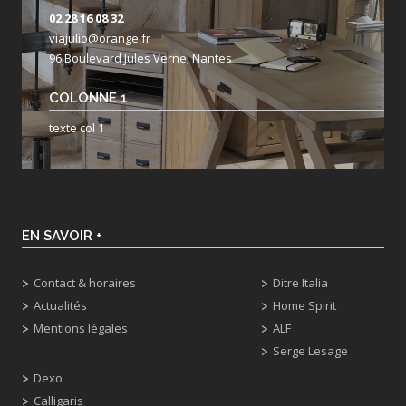
02 28 16 08 32
viajulio@orange.fr
96 Boulevard Jules Verne, Nantes
COLONNE 1
texte col 1
EN SAVOIR +
Contact & horaires
Ditre Italia
Actualités
Home Spirit
Mentions légales
ALF
Serge Lesage
Dexo
Calligaris