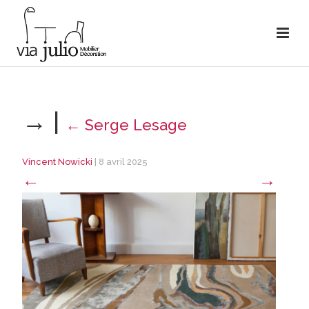
→
|
←
Serge Lesage
Vincent Nowicki
|
8 avril 2025
←
→