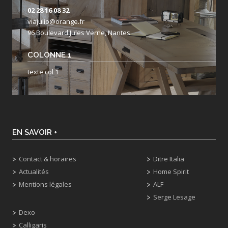
02 28 16 08 32
viajulio@orange.fr
96 Boulevard Jules Verne, Nantes
COLONNE 1
texte col 1
EN SAVOIR +
Contact & horaires
Ditre Italia
Actualités
Home Spirit
Mentions légales
ALF
Serge Lesage
Dexo
Calligaris