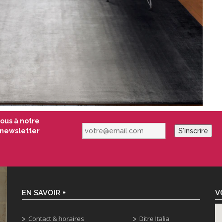
vous à notre
votre@email.com
newsletter
S'inscrire
EN SAVOIR +
V
Contact & horaires
Ditre Italia