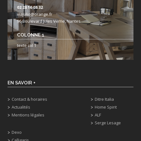
02 28 16 08 32
viajulio@orange.fr
96 Boulevard Jules Verne, Nantes
COLONNE 1
texte col 1
EN SAVOIR +
Contact & horaires
Ditre Italia
Actualités
Home Spirit
Mentions légales
ALF
Serge Lesage
Dexo
Calligaris