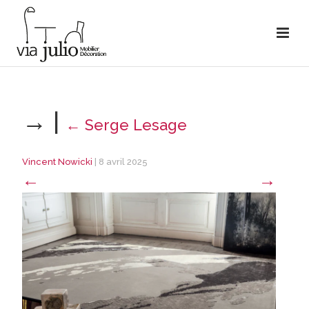
→
|
←
Serge Lesage
Vincent Nowicki
|
8 avril 2025
←
→