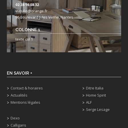
02 28 16 08 32
viajulio@orange.fr
96 Boulevard Jules Verne, Nantes
COLONNE 1
texte col 1
EN SAVOIR +
Contact & horaires
Ditre Italia
Actualités
Home Spirit
Mentions légales
ALF
Serge Lesage
Dexo
Calligaris