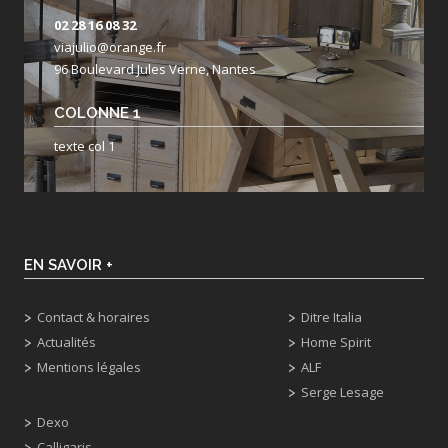
02 28 16 08 32
viajulio@orange.fr
96 Boulevard Jules Verne, Nantes
COLONNE 1
texte col 1
EN SAVOIR +
Contact & horaires
Ditre Italia
Actualités
Home Spirit
Mentions légales
ALF
Serge Lesage
Dexo
Calligaris