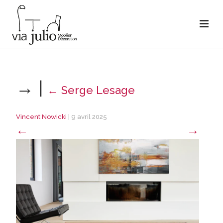
→
|
←
Serge Lesage
Vincent Nowicki
|
9 avril 2025
←
→