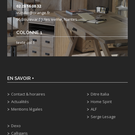
02 28 16 08 32
viajulio@orange.fr
96 Boulevard Jules Verne, Nantes
COLONNE 1
texte col 1
EN SAVOIR +
Contact & horaires
Ditre Italia
Actualités
Home Spirit
Mentions légales
ALF
Serge Lesage
Dexo
Calligaris