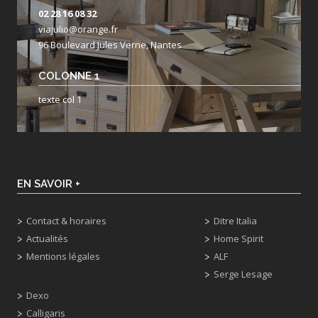
02 28 16 08 32
viajulio@orange.fr
96 Boulevard Jules Verne, Nantes
COLONNE 1
texte col 1
EN SAVOIR +
Contact & horaires
Ditre Italia
Actualités
Home Spirit
Mentions légales
ALF
Serge Lesage
Dexo
Calligaris