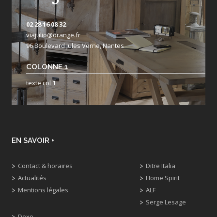
02 28 16 08 32
viajulio@orange.fr
96 Boulevard Jules Verne, Nantes
COLONNE 1
texte col 1
EN SAVOIR +
Contact & horaires
Ditre Italia
Actualités
Home Spirit
Mentions légales
ALF
Serge Lesage
Dexo