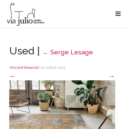
Used
|
←
Serge Lesage
Vincent Nowicki
|
22 juillet 2023
←
→