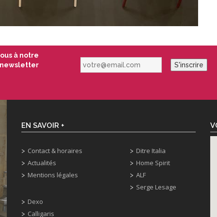
vous à notre
votre@email.com
newsletter
S'inscrire
EN SAVOIR +
V
Contact & horaires
Ditre Italia
Actualités
Home Spirit
Mentions légales
ALF
Serge Lesage
Dexo
Calligaris