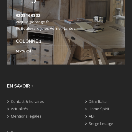
02 28 16 08 32
viajulio@orange.fr
96 Boulevard Jules Verne, Nantes
COLONNE 1
texte col 1
EN SAVOIR +
Contact & horaires
Ditre Italia
Actualités
Home Spirit
Mentions légales
ALF
Serge Lesage