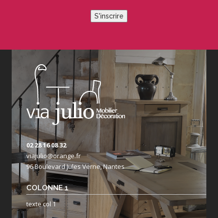
S'inscrire
02 28 16 08 32
viajulio@orange.fr
96 Boulevard Jules Verne, Nantes
COLONNE 1
texte col 1