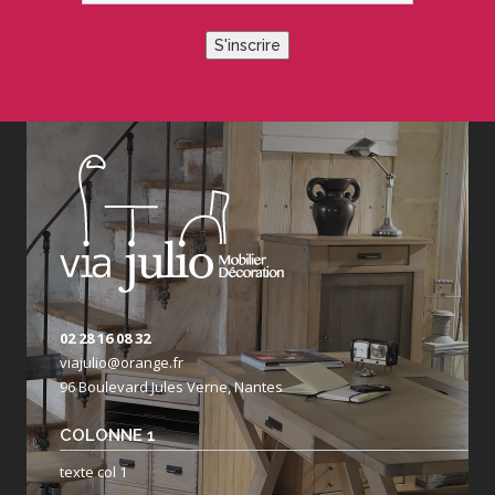
S'inscrire
02 28 16 08 32
viajulio@orange.fr
96 Boulevard Jules Verne, Nantes
COLONNE 1
texte col 1