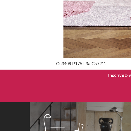
Cs3409 P175 L3a Cs7211
Inscrivez-