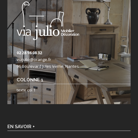
02 28 16 08 32
viajulio@orange.fr
96 Boulevard Jules Verne, Nantes
COLONNE 1
texte col 1
EN SAVOIR +