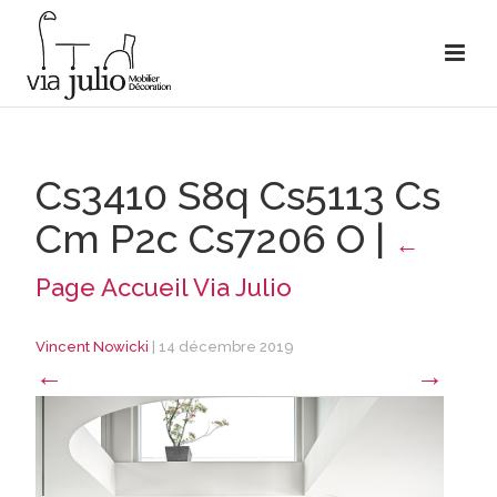
Cs3410 S8q Cs5113 Cs
Cm P2c Cs7206 O
|
←
Page Accueil Via Julio
Vincent Nowicki
|
14 décembre 2019
←
→