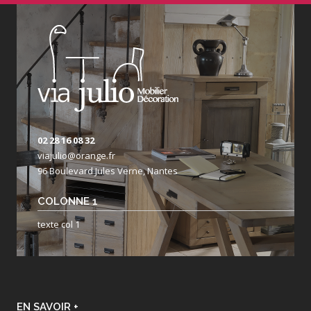
02 28 16 08 32
viajulio@orange.fr
96 Boulevard Jules Verne, Nantes
COLONNE 1
texte col 1
EN SAVOIR +