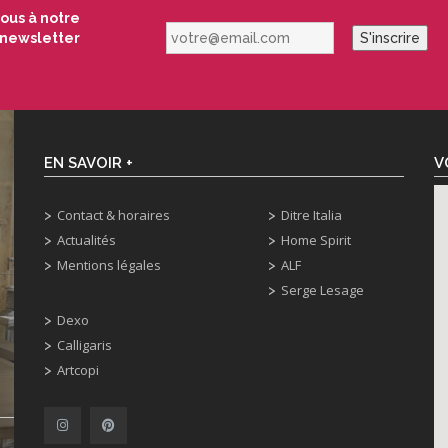
vous à notre
votre@email.com
newsletter
S'inscrire
EN SAVOIR +
V
Contact & horaires
Ditre Italia
Actualités
Home Spirit
Mentions légales
ALF
Serge Lesage
Dexo
Calligaris
Artcopi