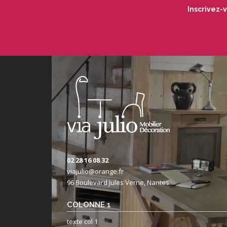
Inscrivez-
02 28 16 08 32
viajulio@orange.fr
96 Boulevard Jules Verne, Nantes
COLONNE 1
texte col 1