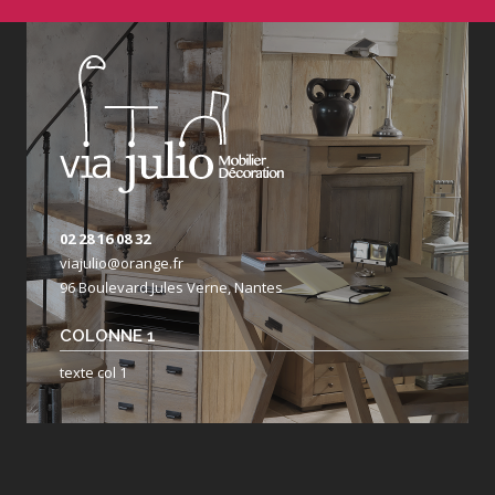
02 28 16 08 32
viajulio@orange.fr
96 Boulevard Jules Verne, Nantes
COLONNE 1
texte col 1