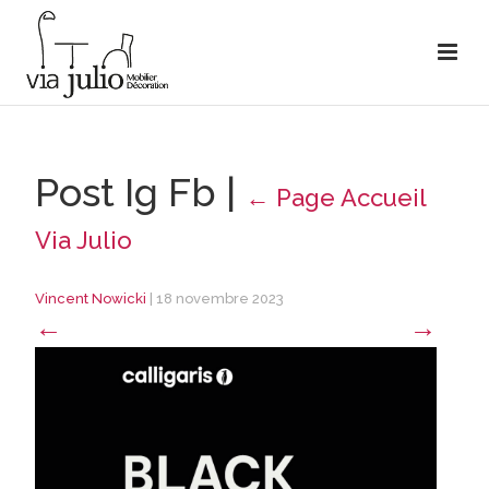
Post Ig Fb
|
←
Page Accueil
Via Julio
Vincent Nowicki
|
18 novembre 2023
←
→