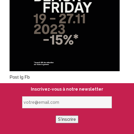
Post Ig Fb
Inscrivez-vous à notre newsletter
votre@email.com
S'inscrire