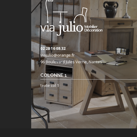
02 28 16 08 32
viajulio@orange.fr
96 Boulevard Jules Verne, Nantes
COLONNE 1
texte col 1