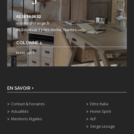
02 28 16 08 32
viajulio@orange.fr
96 Boulevard Jules Verne, Nantes
COLONNE 1
texte col 1
EN SAVOIR +
Contact & horaires
Ditre Italia
Actualités
Home Spirit
Mentions légales
ALF
Serge Lesage