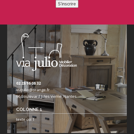
S'inscrire
02 28 16 08 32
viajulio@orange.fr
96 Boulevard Jules Verne, Nantes
COLONNE 1
texte col 1