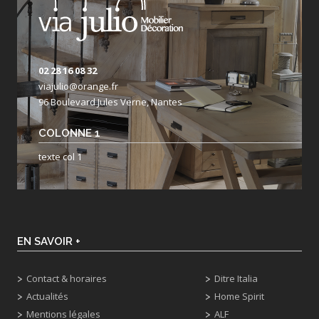
02 28 16 08 32
viajulio@orange.fr
96 Boulevard Jules Verne, Nantes
COLONNE 1
texte col 1
EN SAVOIR +
Contact & horaires
Ditre Italia
Actualités
Home Spirit
Mentions légales
ALF