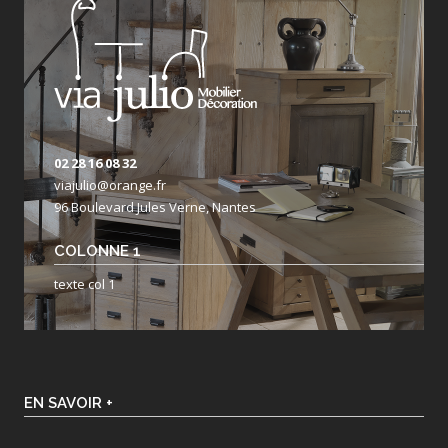
02 28 16 08 32
viajulio@orange.fr
96 Boulevard Jules Verne, Nantes
COLONNE 1
texte col 1
EN SAVOIR +