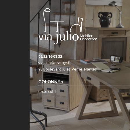
02 28 16 08 32
viajulio@orange.fr
96 Boulevard Jules Verne, Nantes
COLONNE 1
texte col 1