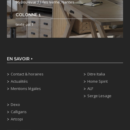
96 Boulevard Jules Verne, Nantes
COLONNE 1
texte col 1
EN SAVOIR +
Contact & horaires
Ditre Italia
Actualités
Home Spirit
Mentions légales
ALF
Serge Lesage
Dexo
Calligaris
Artcopi