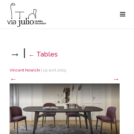
→
|
←
Tables
Vincent Nowicki
|
19 avril 2025
←
→