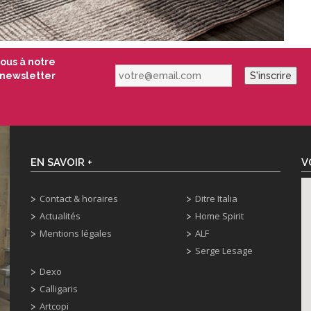
vous à notre
votre@email.com
newsletter
S'inscrire
EN SAVOIR +
V
Contact & horaires
Ditre Italia
Actualités
Home Spirit
Mentions légales
ALF
Serge Lesage
Dexo
Calligaris
Artcopi