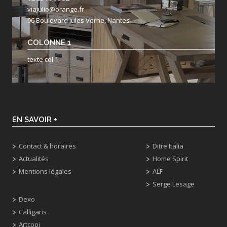
viajulio@orange.fr
96 Boulevard Jules Verne, Nantes
COLONNE 1
texte col 1
EN SAVOIR +
Contact & horaires
Ditre Italia
Actualités
Home Spirit
Mentions légales
ALF
Serge Lesage
Dexo
Calligaris
Artcopi