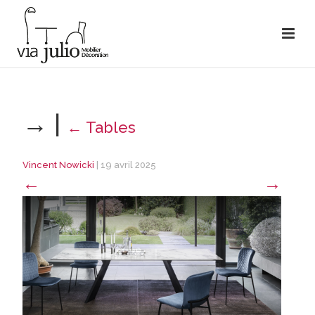
→
|
←
Tables
Vincent Nowicki
|
19 avril 2025
←
→