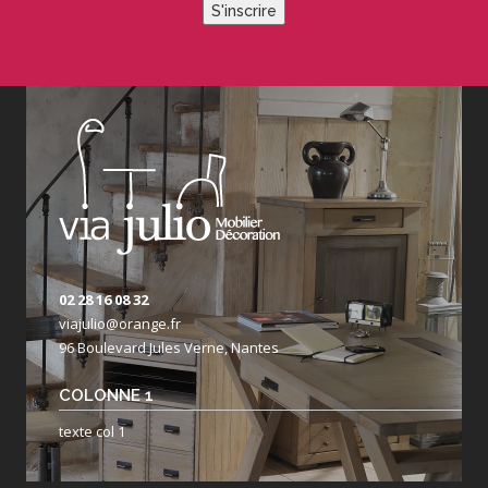
S'inscrire
02 28 16 08 32
viajulio@orange.fr
96 Boulevard Jules Verne, Nantes
COLONNE 1
texte col 1