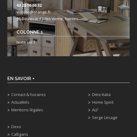
02 28 16 08 32
viajulio@orange.fr
96 Boulevard Jules Verne, Nantes
COLONNE 1
texte col 1
EN SAVOIR +
Contact & horaires
Ditre Italia
Actualités
Home Spirit
Mentions légales
ALF
Serge Lesage
Dexo
Calligaris