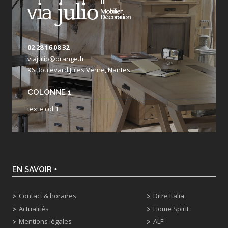
02 28 16 08 32
viajulio@orange.fr
96 Boulevard Jules Verne, Nantes
COLONNE 1
texte col 1
EN SAVOIR +
Contact & horaires
Ditre Italia
Actualités
Home Spirit
Mentions légales
ALF